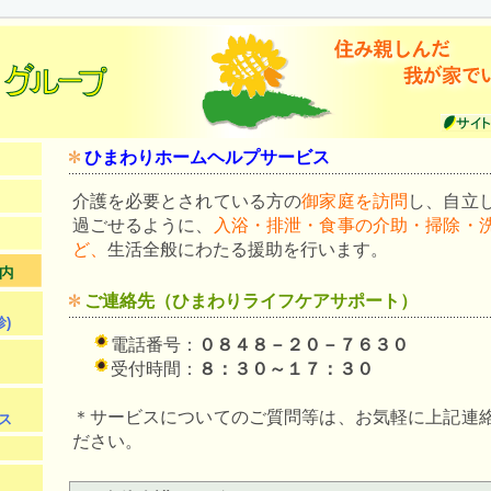
ひまわりホームヘルプサービス
介護を必要とされている方の
御家庭を訪問
し、自立
過ごせるように、
入浴・排泄・食事の介助・掃除・
ど、
生活全般にわたる援助を行います。
ご連絡先（ひまわりライフケアサポート）
)
電話番号：
０８４８－２０－７６３０
受付時間：
８：３０～１７：３０
＊サービスについてのご質問等は、お気軽に上記連
ス
ださい。